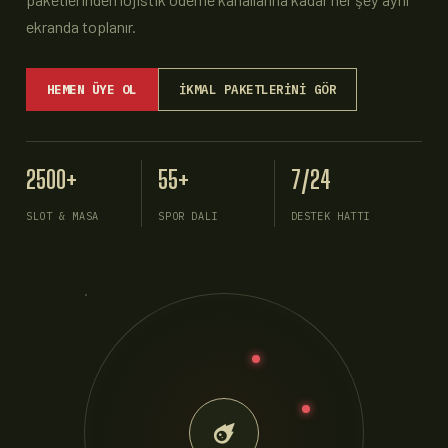
ekranda toplanır.
HEMEN ÜYE OL
İKMAL PAKETLERINI GÖR
2500+
55+
7/24
SLOT & MASA
SPOR DALI
DESTEK HATTI