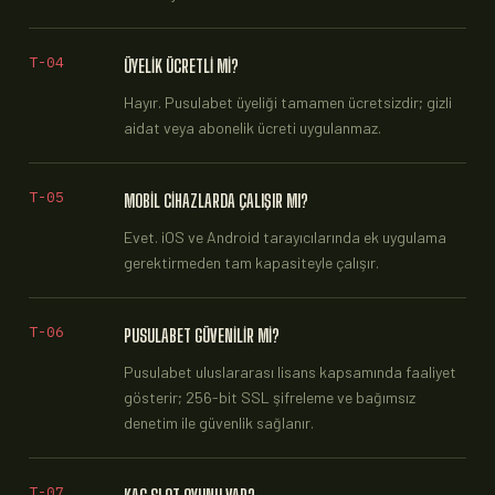
T-04
ÜYELIK ÜCRETLI MI?
Hayır. Pusulabet üyeliği tamamen ücretsizdir; gizli
aidat veya abonelik ücreti uygulanmaz.
T-05
MOBIL CIHAZLARDA ÇALIŞIR MI?
Evet. iOS ve Android tarayıcılarında ek uygulama
gerektirmeden tam kapasiteyle çalışır.
T-06
PUSULABET GÜVENILIR MI?
Pusulabet uluslararası lisans kapsamında faaliyet
gösterir; 256-bit SSL şifreleme ve bağımsız
denetim ile güvenlik sağlanır.
T-07