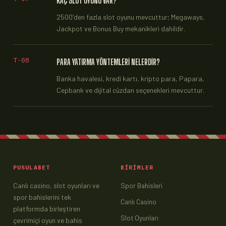
KAÇ SLOT OYUNU VAR?
2500'den fazla slot oyunu mevcuttur; Megaways,
Jackpot ve Bonus Buy mekanikleri dahildir.
T-08
PARA YATIRMA YÖNTEMLERI NELERDIR?
Banka havalesi, kredi kartı, kripto para, Papara,
Cepbank ve dijital cüzdan seçenekleri mevcuttur.
PUSULABET
BIRIMLER
Spor Bahisleri
Canlı casino, slot oyunları ve
spor bahislerini tek
Canlı Casino
platformda birleştiren
Slot Oyunları
çevrimiçi oyun ve bahis