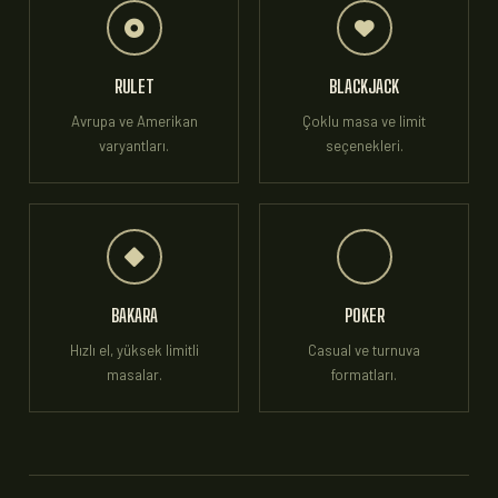
RULET
BLACKJACK
Avrupa ve Amerikan
Çoklu masa ve limit
varyantları.
seçenekleri.
BAKARA
POKER
Hızlı el, yüksek limitli
Casual ve turnuva
masalar.
formatları.