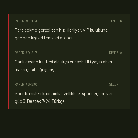
RAPOR #E-104
EMRE K.
Para çekme gerçekten hızlı ilerliyor. VIP kulübüne
geçince kişisel temsilci atandı.
RAPOR #D-217
DENIZ A.
Canlı casino kalitesi oldukça yüksek. HD yayın akıcı,
masa çeşitliliği geniş.
RAPOR #S-330
SELIN T.
Spor bahisleri kapsamlı, özellikle e-spor seçenekleri
güçlü. Destek 7/24 Türkçe.