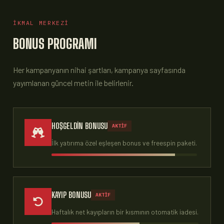
İKMAL MERKEZI
BONUS PROGRAMI
Her kampanyanın nihai şartları, kampanya sayfasında
yayımlanan güncel metin ile belirlenir.
HOŞGELDIN BONUSU
AKTIF
İlk yatırıma özel eşleşen bonus ve freespin paketi.
KAYIP BONUSU
AKTIF
Haftalık net kayıpların bir kısmının otomatik iadesi.