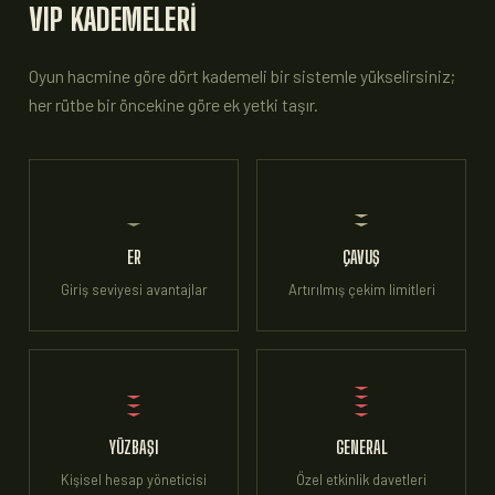
VIP KADEMELERI
Oyun hacmine göre dört kademeli bir sistemle yükselirsiniz;
her rütbe bir öncekine göre ek yetki taşır.
ER
ÇAVUŞ
Giriş seviyesi avantajlar
Artırılmış çekim limitleri
YÜZBAŞI
GENERAL
Kişisel hesap yöneticisi
Özel etkinlik davetleri