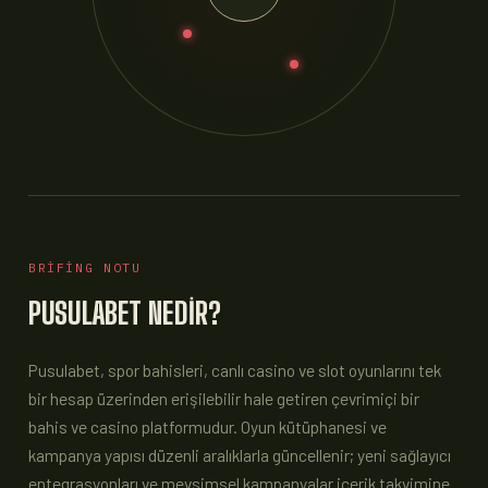
BRIFING NOTU
PUSULABET NEDIR?
Pusulabet, spor bahisleri, canlı casino ve slot oyunlarını tek
bir hesap üzerinden erişilebilir hale getiren çevrimiçi bir
bahis ve casino platformudur. Oyun kütüphanesi ve
kampanya yapısı düzenli aralıklarla güncellenir; yeni sağlayıcı
entegrasyonları ve mevsimsel kampanyalar içerik takvimine