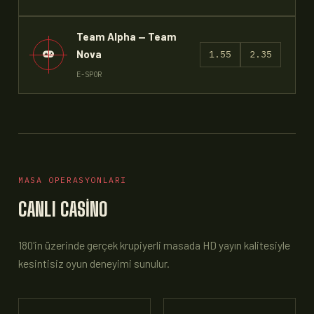
Team Alpha — Team
Nova
1.55
2.35
E-SPOR
MASA OPERASYONLARI
CANLI CASINO
180'in üzerinde gerçek krupiyerli masada HD yayın kalitesiyle
kesintisiz oyun deneyimi sunulur.