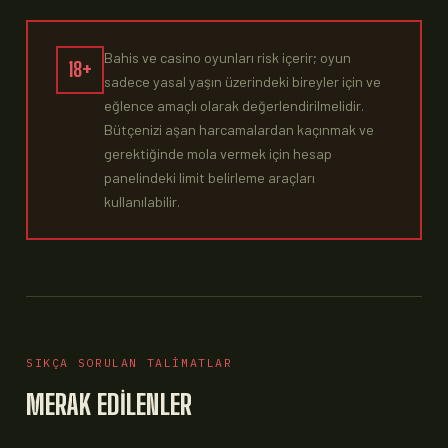
Bahis ve casino oyunları risk içerir; oyun
18+
sadece yasal yaşın üzerindeki bireyler için ve
eğlence amaçlı olarak değerlendirilmelidir.
Bütçenizi aşan harcamalardan kaçınmak ve
gerektiğinde mola vermek için hesap
panelindeki limit belirleme araçları
kullanılabilir.
SIKÇA SORULAN TALIMATLAR
MERAK EDILENLER