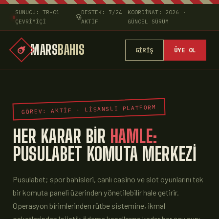
SUNUCU: TR-01
DESTEK: 7/24
KOORDİNAT: 2026 ·
ÇEVRİMİÇİ
AKTİF
GÜNCEL SÜRÜM
MARS
BAHIS
GIRIŞ
ÜYE OL
GÖREV: AKTIF · LISANSLI PLATFORM
HER KARAR BIR
HAMLE:
PUSULABET KOMUTA MERKEZI
Pusulabet; spor bahisleri, canlı casino ve slot oyunlarını tek
bir komuta paneli üzerinden yönetilebilir hale getirir.
Operasyon birimlerinden rütbe sistemine, ikmal
paketlerinden lojistik ödeme kanallarına kadar her şey aynı