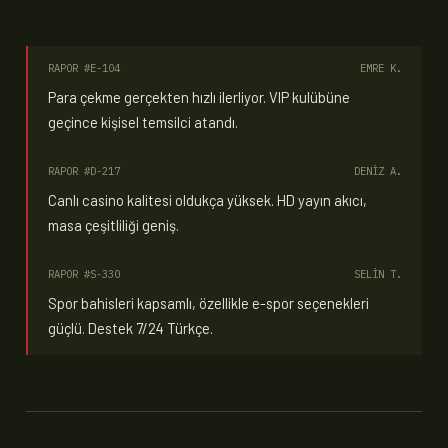
RAPOR #E-104
EMRE K.
Para çekme gerçekten hızlı ilerliyor. VIP kulübüne
geçince kişisel temsilci atandı.
RAPOR #D-217
DENIZ A.
Canlı casino kalitesi oldukça yüksek. HD yayın akıcı,
masa çeşitliliği geniş.
RAPOR #S-330
SELIN T.
Spor bahisleri kapsamlı, özellikle e-spor seçenekleri
güçlü. Destek 7/24 Türkçe.