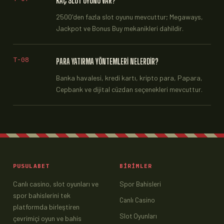
KAÇ SLOT OYUNU VAR?
2500'den fazla slot oyunu mevcuttur; Megaways,
Jackpot ve Bonus Buy mekanikleri dahildir.
T-08
PARA YATIRMA YÖNTEMLERI NELERDIR?
Banka havalesi, kredi kartı, kripto para, Papara,
Cepbank ve dijital cüzdan seçenekleri mevcuttur.
PUSULABET
BIRIMLER
Spor Bahisleri
Canlı casino, slot oyunları ve
spor bahislerini tek
Canlı Casino
platformda birleştiren
Slot Oyunları
çevrimiçi oyun ve bahis