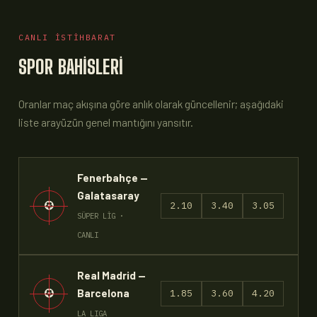
CANLI İSTIHBARAT
SPOR BAHISLERI
Oranlar maç akışına göre anlık olarak güncellenir; aşağıdaki
liste arayüzün genel mantığını yansıtır.
Fenerbahçe —
Galatasaray
2.10
3.40
3.05
SÜPER LİG ·
CANLI
Real Madrid —
Barcelona
1.85
3.60
4.20
LA LIGA