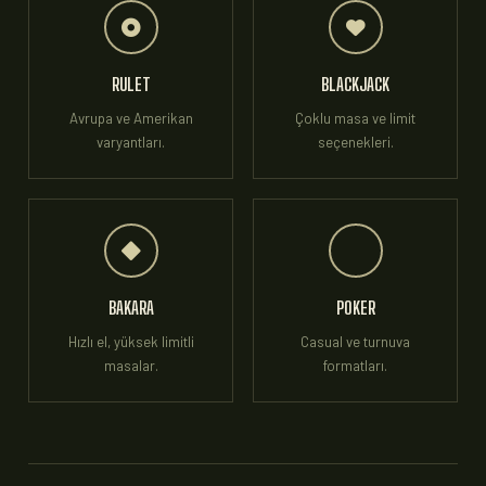
RULET
BLACKJACK
Avrupa ve Amerikan
Çoklu masa ve limit
varyantları.
seçenekleri.
BAKARA
POKER
Hızlı el, yüksek limitli
Casual ve turnuva
masalar.
formatları.