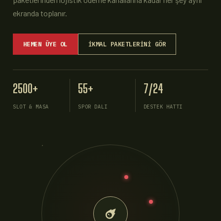
ekranda toplanır.
HEMEN ÜYE OL
İKMAL PAKETLERINI GÖR
2500+
55+
7/24
SLOT & MASA
SPOR DALI
DESTEK HATTI