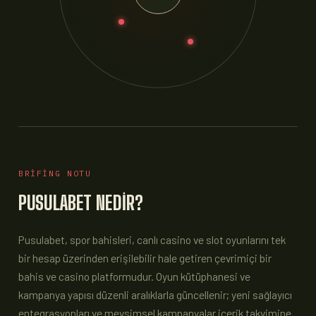
BRIFING NOTU
PUSULABET NEDIR?
Pusulabet, spor bahisleri, canlı casino ve slot oyunlarını tek
bir hesap üzerinden erişilebilir hale getiren çevrimiçi bir
bahis ve casino platformudur. Oyun kütüphanesi ve
kampanya yapısı düzenli aralıklarla güncellenir; yeni sağlayıcı
entegrasyonları ve mevsimsel kampanyalar içerik takvimine