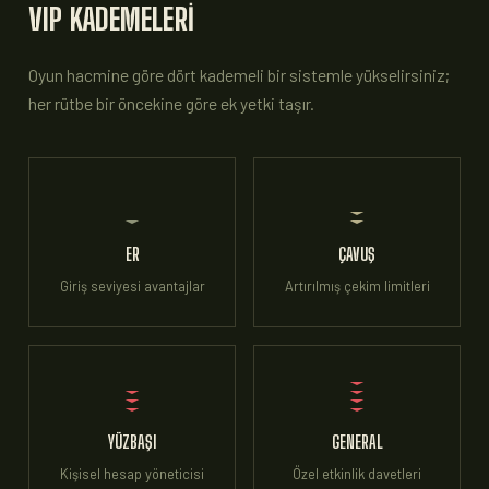
VIP KADEMELERI
Oyun hacmine göre dört kademeli bir sistemle yükselirsiniz;
her rütbe bir öncekine göre ek yetki taşır.
ER
ÇAVUŞ
Giriş seviyesi avantajlar
Artırılmış çekim limitleri
YÜZBAŞI
GENERAL
Kişisel hesap yöneticisi
Özel etkinlik davetleri