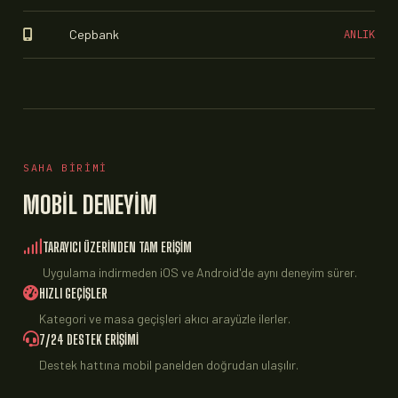
Cepbank
ANLIK
SAHA BIRIMI
MOBIL DENEYIM
TARAYICI ÜZERINDEN TAM ERIŞIM
Uygulama indirmeden iOS ve Android'de aynı deneyim sürer.
HIZLI GEÇIŞLER
Kategori ve masa geçişleri akıcı arayüzle ilerler.
7/24 DESTEK ERIŞIMI
Destek hattına mobil panelden doğrudan ulaşılır.