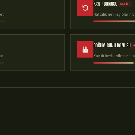
KAYIP BONUSU
AKTIF
eti.
Haftalık net kayıpların 
DOĞUM GÜNÜ BONUSU
A
ar.
Kayıtlı üyelik bilgisine