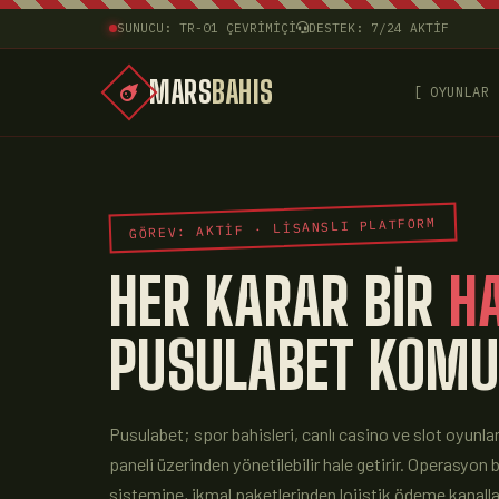
SUNUCU: TR-01 ÇEVRİMİÇİ
DESTEK: 7/24 AKTİF
MARS
BAHIS
OYUNLAR
GÖREV: AKTIF · LISANSLI PLATFORM
HER KARAR BIR
H
PUSULABET KOMU
Pusulabet; spor bahisleri, canlı casino ve slot oyunla
paneli üzerinden yönetilebilir hale getirir. Operasyon 
sistemine, ikmal paketlerinden lojistik ödeme kanalla