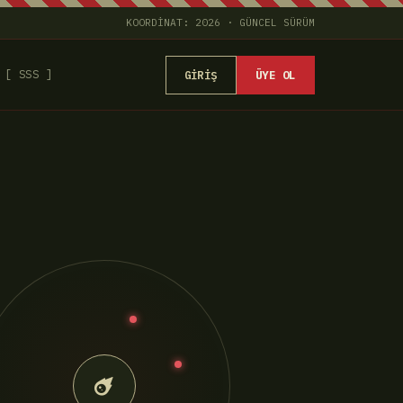
KOORDİNAT: 2026 · GÜNCEL SÜRÜM
GIRIŞ
ÜYE OL
SSS