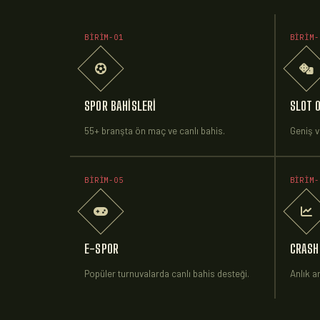
BİRİM-01
BİRİM-
SPOR BAHISLERI
SLOT 
55+ branşta ön maç ve canlı bahis.
Geniş v
BİRİM-05
BİRİM-
E-SPOR
CRASH
Popüler turnuvalarda canlı bahis desteği.
Anlık a