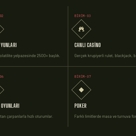
02
BİRİM-03
OYUNLARI
CANLI CASINO
olatilite yelpazesinde 2500+ başlık.
Gerçek krupiyerli rulet, blackjack, 
06
BİRİM-07
 OYUNLARI
POKER
rtan çarpanlarla hızlı oturumlar.
Farklı limitlerde masa ve turnuva fo