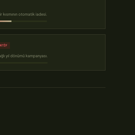
bir kısmının otomatik iadesi.
KTIF
 bağlı yıl dönümü kampanyası.