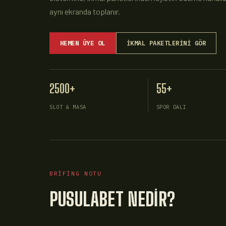
aynı ekranda toplanır.
HEMEN ÜYE OL
İKMAL PAKETLERINI GÖR
2500+
55+
SLOT & MASA
SPOR DALI
BRIFING NOTU
PUSULABET NEDIR?