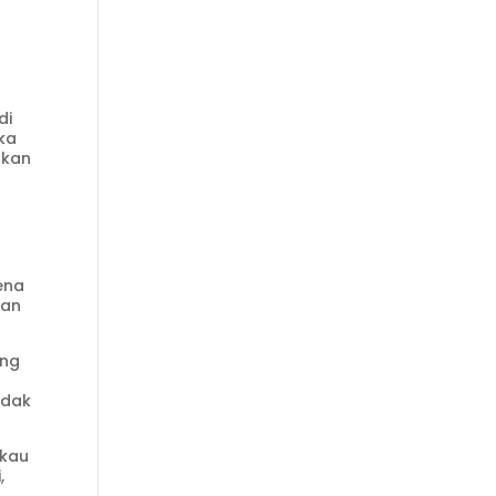
di
ka
rkan
ena
gan
ang
idak
gkau
,