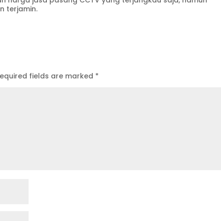
 harga jasa pasang CCTV yang terjangkau saja, namun
 terjamin.
equired fields are marked
*