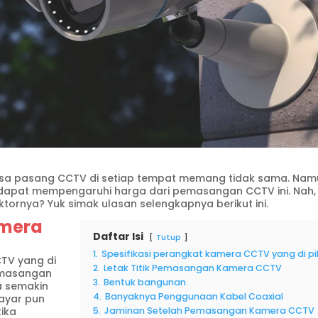
sa pasang CCTV di setiap tempat memang tidak sama. Nam
 dapat mempengaruhi harga dari pemasangan CCTV ini. Nah,
ornya? Yuk simak ulasan selengkapnya berikut ini.
amera
Daftar Isi
Tutup
1.
Spesifikasi perangkat kamera CCTV yang di pil
CTV yang di
2.
Letak Titik Pemasangan Kamera CCTV
emasangan
3.
Bentuk bangunan
a semakin
4.
Banyaknya Penggunaan Kabel Coaxial
bayar pun
tika
5.
Jaminan Setelah Pemasangan Kamera CCTV