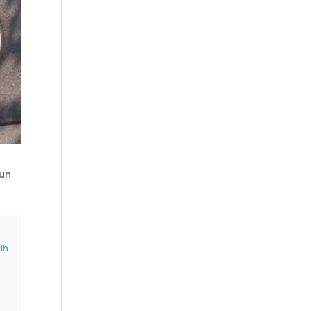
un
ih