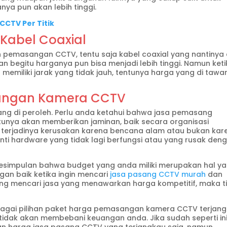
a pun akan lebih tinggi.
CCTV Per Titik
abel Coaxial
n pemasangan CCTV, tentu saja kabel coaxial yang nantinya 
 begitu harganya pun bisa menjadi lebih tinggi. Namun keti
 memiliki jarak yang tidak jauh, tentunya harga yang di tawa
angan Kamera CCTV
n yang di peroleh. Perlu anda ketahui bahwa jasa pemasang
unya akan memberikan jaminan, baik secara organisasi
a terjadinya kerusakan karena bencana alam atau bukan kar
ti hardware yang tidak lagi berfungsi atau yang rusak den
kesimpulan bahwa budget yang anda miliki merupakan hal y
gan baik ketika ingin mencari
jasa pasang CCTV murah
dan
ng mencari jasa yang menawarkan harga kompetitif, maka t
gai pilihan paket harga pemasangan kamera CCTV terjan
 tidak akan membebani keuangan anda. Jika sudah seperti ini