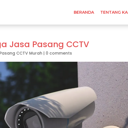
BERANDA
TENTANG KA
ga Jasa Pasang CCTV
 Pasang CCTV Murah
|
0 comments