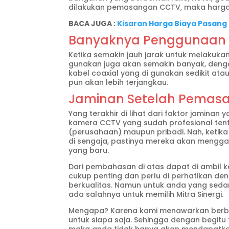
dilakukan pemasangan CCTV, maka hargany
BACA JUGA :
Kisaran Harga Biaya Pasang 
Banyaknya Penggunaan K
Ketika semakin jauh jarak untuk melakuka
gunakan juga akan semakin banyak, dengan
kabel coaxial yang di gunakan sedikit atau
pun akan lebih terjangkau.
Jaminan Setelah Pemas
Yang terakhir di lihat dari faktor jamina
kamera CCTV yang sudah profesional tent
(perusahaan) maupun pribadi. Nah, ketik
di sengaja, pastinya mereka akan menggan
yang baru.
Dari pembahasan di atas dapat di ambil 
cukup penting dan perlu di perhatikan den
berkualitas. Namun untuk anda yang seda
ada salahnya untuk memilih Mitra Sinergi.
Mengapa? Karena kami menawarkan berba
untuk siapa saja. Sehingga dengan begitu