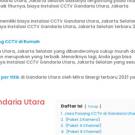
daria Utara, Jakarta Selatan biasanya tergantung pada fitu
ik fiturnya, biaya instalasi CCTV Gandaria Utara, Jakarta
emiliki biaya instalasi CCTV Gandaria Utara, Jakarta Selata
ya instalasi CCTV Gandaria Utara, Jakarta Selatan terbaru 
ang CCTV di Rumah
a Utara, Jakarta Selatan yang dibanderolnya cukup murah d
ikan merupakan yang terbaik. Menariknya lagi, Anda juga bisa
a instalasi CCTV Gandaria Utara, Jakarta Selatan yang ses
per titik
di Gandaria Utara oleh Mitra Sinergi terbaru 2021 y
daria Utara
Daftar Isi
Tutup
1.
Jasa Pasang CCTV di Gandaria Uta
2.
(Paket 2 Kamera)
3.
(Paket 4 Channel)
4.
(Paket 8 Channel)