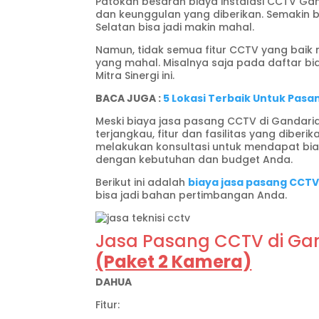
Patokan besaran biaya instalasi CCTV Gan
dan keunggulan yang diberikan. Semakin ba
Selatan bisa jadi makin mahal.
Namun, tidak semua fitur CCTV yang baik m
yang mahal. Misalnya saja pada daftar bia
Mitra Sinergi ini.
BACA JUGA :
5 Lokasi Terbaik Untuk Pas
Meski biaya jasa pasang CCTV di Gandari
terjangkau, fitur dan fasilitas yang diber
melakukan konsultasi untuk mendapat biay
dengan kebutuhan dan budget Anda.
Berikut ini adalah
biaya jasa pasang CCTV 
bisa jadi bahan pertimbangan Anda.
Jasa Pasang CCTV di Gan
(Paket 2 Kamera)
DAHUA
Fitur: