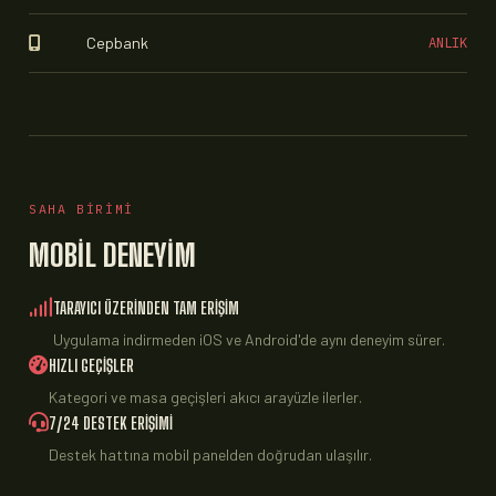
Cepbank
ANLIK
SAHA BIRIMI
MOBIL DENEYIM
TARAYICI ÜZERINDEN TAM ERIŞIM
Uygulama indirmeden iOS ve Android'de aynı deneyim sürer.
HIZLI GEÇIŞLER
Kategori ve masa geçişleri akıcı arayüzle ilerler.
7/24 DESTEK ERIŞIMI
Destek hattına mobil panelden doğrudan ulaşılır.