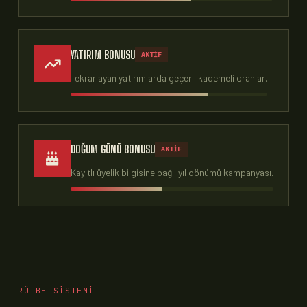
YATIRIM BONUSU
AKTIF
Tekrarlayan yatırımlarda geçerli kademeli oranlar.
DOĞUM GÜNÜ BONUSU
AKTIF
Kayıtlı üyelik bilgisine bağlı yıl dönümü kampanyası.
RÜTBE SISTEMI