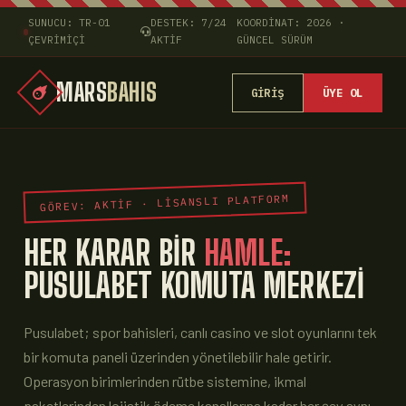
SUNUCU: TR-01
DESTEK: 7/24
KOORDİNAT: 2026 ·
ÇEVRİMİÇİ
AKTİF
GÜNCEL SÜRÜM
MARS
BAHIS
GIRIŞ
ÜYE OL
GÖREV: AKTIF · LISANSLI PLATFORM
HER KARAR BIR
HAMLE:
PUSULABET KOMUTA MERKEZI
Pusulabet; spor bahisleri, canlı casino ve slot oyunlarını tek
bir komuta paneli üzerinden yönetilebilir hale getirir.
Operasyon birimlerinden rütbe sistemine, ikmal
paketlerinden lojistik ödeme kanallarına kadar her şey aynı