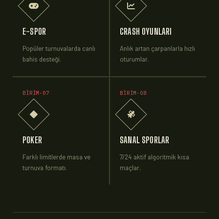
E-SPOR
CRASH OYUNLARI
Popüler turnuvalarda canlı
Anlık artan çarpanlarla hızlı
bahis desteği.
oturumlar.
BİRİM-07
BİRİM-08
POKER
SANAL SPORLAR
Farklı limitlerde masa ve
7/24 aktif algoritmik kısa
turnuva formatı.
maçlar.