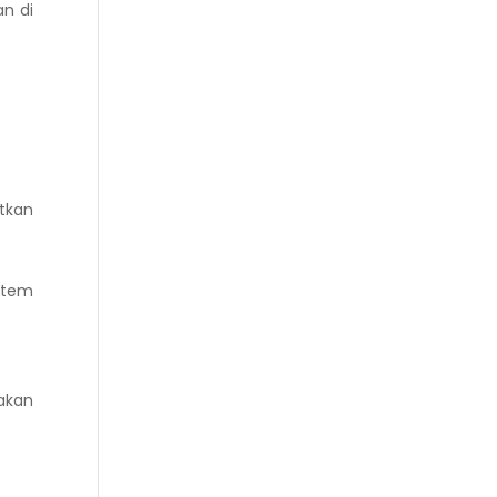
n di
tkan
stem
akan