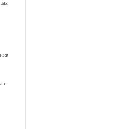
Jika
epat
vitas