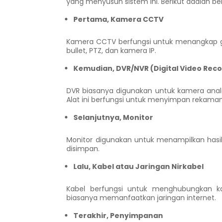
yang menyusun sistem ini. Berikut adalah 
Pertama, Kamera CCTV
Kamera CCTV berfungsi untuk menangkap ga
bullet, PTZ, dan kamera IP.
Kemudian, DVR/NVR (Digital Video Rec
DVR biasanya digunakan untuk kamera analo
Alat ini berfungsi untuk menyimpan rekaman
Selanjutnya, Monitor
Monitor digunakan untuk menampilkan has
disimpan.
Lalu, Kabel atau Jaringan Nirkabel
Kabel berfungsi untuk menghubungkan 
biasanya memanfaatkan jaringan internet.
Terakhir, Penyimpanan