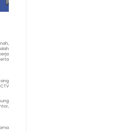
mah,
dalah
erja
erta
cang
CCTV
sung
tor,
tama