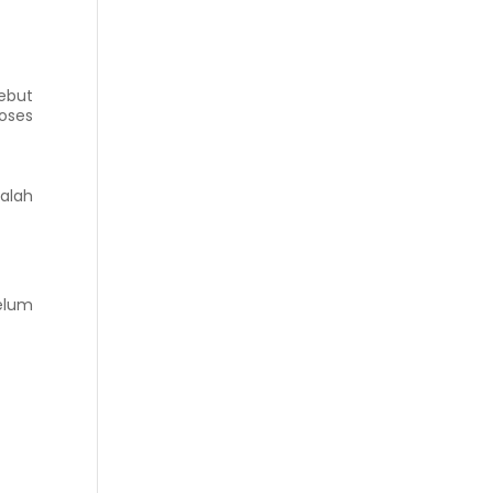
ebut
roses
alah
elum