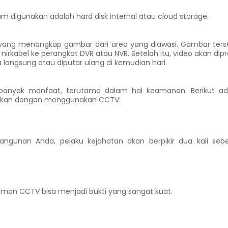
digunakan adalah hard disk internal atau cloud storage.
yang menangkap gambar dari area yang diawasi. Gambar ters
 nirkabel ke perangkat DVR atau NVR. Setelah itu, video akan dip
 langsung atau diputar ulang di kemudian hari.
nyak manfaat, terutama dalam hal keamanan. Berikut ad
atkan dengan menggunakan CCTV:
ngunan Anda, pelaku kejahatan akan berpikir dua kali seb
rekaman CCTV bisa menjadi bukti yang sangat kuat.