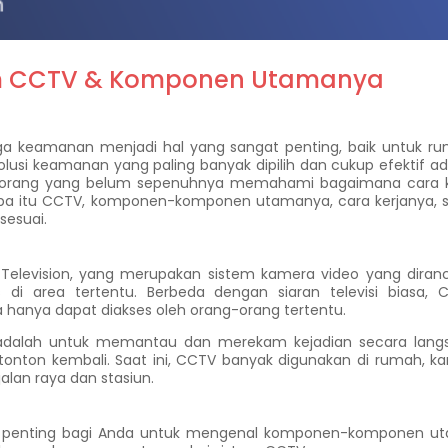
tem CCTV & Komponen Utamanya
a keamanan menjadi hal yang sangat penting, baik untuk ru
lusi keamanan yang paling banyak dipilih dan cukup efektif a
orang yang belum sepenuhnya memahami bagaimana cara k
 apa itu CCTV, komponen-komponen utamanya, cara kerjanya, s
sesuai.
t Television, yang merupakan sistem kamera video yang diran
i area tertentu. Berbeda dengan siaran televisi biasa, 
a hanya dapat diakses oleh orang-orang tertentu.
dalah untuk memantau dan merekam kejadian secara lang
onton kembali. Saat ini, CCTV banyak digunakan di rumah, kan
alan raya dan stasiun.
, penting bagi Anda untuk mengenal komponen-komponen u