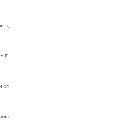
ome,
 IP.
elah
dern