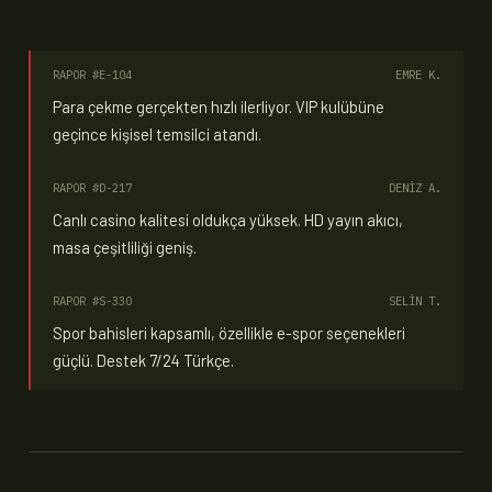
RAPOR #E-104
EMRE K.
Para çekme gerçekten hızlı ilerliyor. VIP kulübüne
geçince kişisel temsilci atandı.
RAPOR #D-217
DENIZ A.
Canlı casino kalitesi oldukça yüksek. HD yayın akıcı,
masa çeşitliliği geniş.
RAPOR #S-330
SELIN T.
Spor bahisleri kapsamlı, özellikle e-spor seçenekleri
güçlü. Destek 7/24 Türkçe.