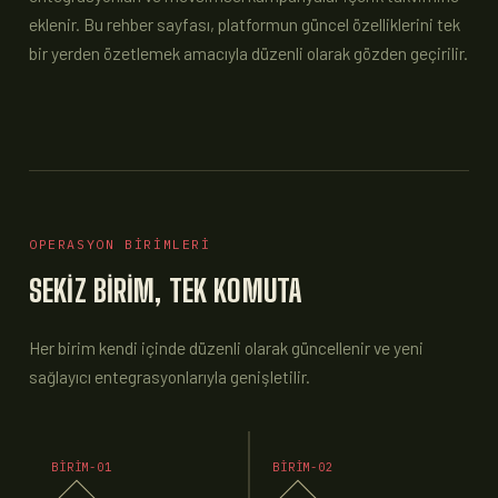
eklenir. Bu rehber sayfası, platformun güncel özelliklerini tek
bir yerden özetlemek amacıyla düzenli olarak gözden geçirilir.
OPERASYON BIRIMLERI
SEKIZ BIRIM, TEK KOMUTA
Her birim kendi içinde düzenli olarak güncellenir ve yeni
sağlayıcı entegrasyonlarıyla genişletilir.
BİRİM-01
BİRİM-02