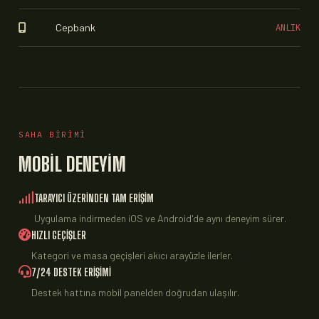
Cepbank
ANLIK
SAHA BIRIMI
MOBIL DENEYIM
TARAYICI ÜZERINDEN TAM ERIŞIM
Uygulama indirmeden iOS ve Android'de aynı deneyim sürer.
HIZLI GEÇIŞLER
Kategori ve masa geçişleri akıcı arayüzle ilerler.
7/24 DESTEK ERIŞIMI
Destek hattına mobil panelden doğrudan ulaşılır.