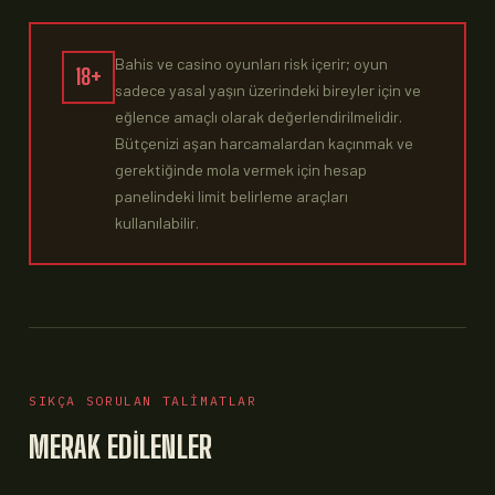
Bahis ve casino oyunları risk içerir; oyun
18+
sadece yasal yaşın üzerindeki bireyler için ve
eğlence amaçlı olarak değerlendirilmelidir.
Bütçenizi aşan harcamalardan kaçınmak ve
gerektiğinde mola vermek için hesap
panelindeki limit belirleme araçları
kullanılabilir.
SIKÇA SORULAN TALIMATLAR
MERAK EDILENLER