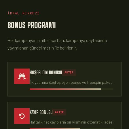
İKMAL MERKEZI
BONUS PROGRAMI
Her kampanyanın nihai şartları, kampanya sayfasında
yayımlanan güncel metin ile belirlenir.
HOŞGELDIN BONUSU
AKTIF
İlk yatırıma özel eşleşen bonus ve freespin paketi.
KAYIP BONUSU
AKTIF
Haftalık net kayıpların bir kısmının otomatik iadesi.