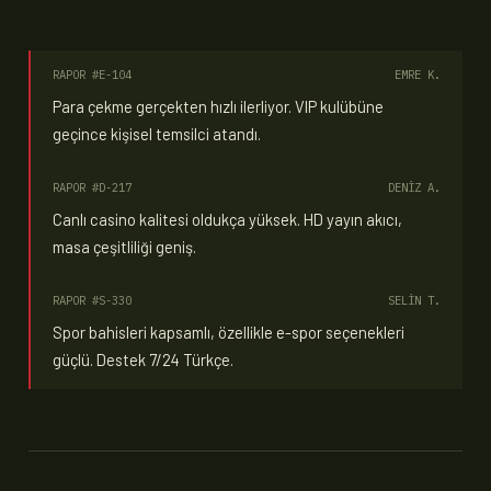
RAPOR #E-104
EMRE K.
Para çekme gerçekten hızlı ilerliyor. VIP kulübüne
geçince kişisel temsilci atandı.
RAPOR #D-217
DENIZ A.
Canlı casino kalitesi oldukça yüksek. HD yayın akıcı,
masa çeşitliliği geniş.
RAPOR #S-330
SELIN T.
Spor bahisleri kapsamlı, özellikle e-spor seçenekleri
güçlü. Destek 7/24 Türkçe.