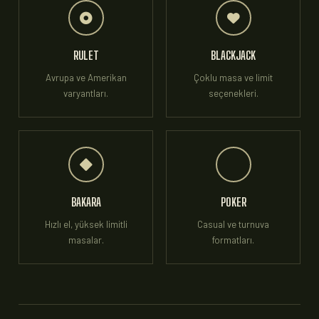
RULET
BLACKJACK
Avrupa ve Amerikan
Çoklu masa ve limit
varyantları.
seçenekleri.
BAKARA
POKER
Hızlı el, yüksek limitli
Casual ve turnuva
masalar.
formatları.