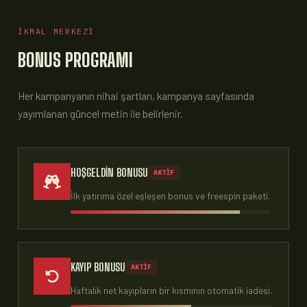
İKMAL MERKEZI
BONUS PROGRAMI
Her kampanyanın nihai şartları, kampanya sayfasında
yayımlanan güncel metin ile belirlenir.
HOŞGELDIN BONUSU
AKTIF
İlk yatırıma özel eşleşen bonus ve freespin paketi.
KAYIP BONUSU
AKTIF
Haftalık net kayıpların bir kısmının otomatik iadesi.