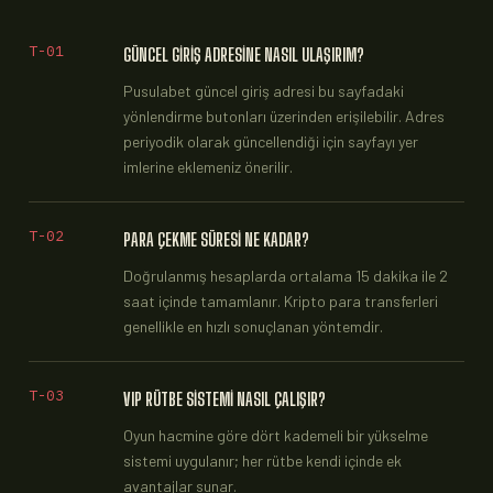
T-01
GÜNCEL GIRIŞ ADRESINE NASIL ULAŞIRIM?
Pusulabet güncel giriş adresi bu sayfadaki
yönlendirme butonları üzerinden erişilebilir. Adres
periyodik olarak güncellendiği için sayfayı yer
imlerine eklemeniz önerilir.
T-02
PARA ÇEKME SÜRESI NE KADAR?
Doğrulanmış hesaplarda ortalama 15 dakika ile 2
saat içinde tamamlanır. Kripto para transferleri
genellikle en hızlı sonuçlanan yöntemdir.
T-03
VIP RÜTBE SISTEMI NASIL ÇALIŞIR?
Oyun hacmine göre dört kademeli bir yükselme
sistemi uygulanır; her rütbe kendi içinde ek
avantajlar sunar.