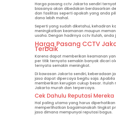
Harga pasang cctv Jakarta sendiri ternya
biasanya akan dibedakan berdasarkan den
dan fasilitas seperti apakah yang anda p
dana lebih mahal.
Seperti yang sudah diketahui, kehadiran
meningkatkan keamanan maupun memantau
usaha. Dengan hadirnya cctv itulah, anda 
Harga Pasang CCTV Jaka
Terbaik
Karena dapat memberikan keamanan yang
per titik ternyata semakin banyak dicari o
ternyata semakin meningkat.
Di kawasan Jakarta sendiri, keberadaan ja
jasa dapat dipercaya begitu saja. Apabila
memberikan kerugian cukup besar. Itulah
Jakarta murah dan terpercaya.
Cek Dahulu Reputasi Mereka
Hal paling utama yang harus diperhatikan 
memperlihatkan bagaimanakah tingkat pro
jasa dimana mempunyai reputasi bagus.