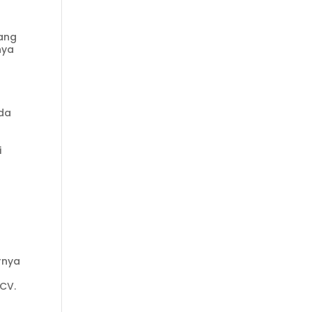
rang
nya
da
i
rnya
CV.