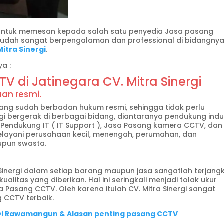
 untuk memesan kepada salah satu penyedia Jasa pasang
sudah sangat berpengalaman dan professional di bidangnya
Mitra Sinergi
.
ya :
di Jatinegara CV. Mitra Sinergi
aan resmi.
yang sudah berbadan hukum resmi, sehingga tidak perlu
ergi bergerak di berbagai bidang, diantaranya pendukung indu
ik, Pendukung IT ( IT Support ), Jasa Pasang kamera CCTV, dan
 melayani perusahaan kecil, menengah, perumahan, dan
upun swasta.
Sinergi dalam setiap barang maupun jasa sangatlah terjang
itas yang diberikan. Hal ini seringkali menjadi tolak ukur
 Pasang CCTV. Oleh karena itulah CV. Mitra Sinergi sangat
 CCTV terbaik.
i Rawamangun & Alasan penting pasang CCTV