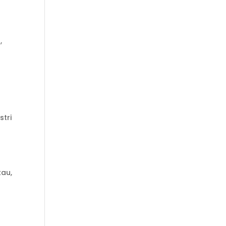
,
stri
kau,