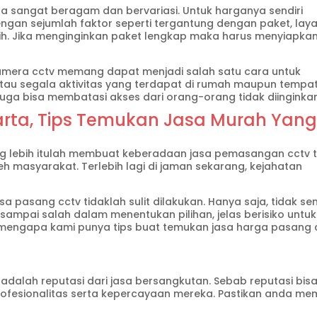
ta sangat beragam dan bervariasi. Untuk harganya sendiri
gan sejumlah faktor seperti tergantung dengan paket, lay
ilih. Jika menginginkan paket lengkap maka harus menyiapka
 kamera cctv memang dapat menjadi salah satu cara untuk
 segala aktivitas yang terdapat di rumah maupun tempa
juga bisa membatasi akses dari orang-orang tidak diinginkan
rta, Tips Temukan Jasa Murah Yan
 lebih itulah membuat keberadaan jasa pemasangan cctv 
leh masyarakat. Terlebih lagi di jaman sekarang, kejahatan
sa pasang cctv tidaklah sulit dilakukan. Hanya saja, tidak s
 sampai salah dalam menentukan pilihan, jelas berisiko untuk
 mengapa kami punya tips buat temukan jasa harga pasang 
adalah reputasi dari jasa bersangkutan. Sebab reputasi bis
fesionalitas serta kepercayaan mereka. Pastikan anda mem