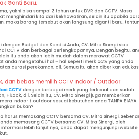
ak Ganti Baru.
ama, yakni bisa sampai 2 tahun untuk DVR dan CCTV. Masa
 menghindari kita dari kekhawatiran, selain itu apabila ba
n, maka barang tersebut akan langsung diganti baru, tentu
 dengan Budget dan Kondisi Anda, CV. Mitra Sinergi siap
ai CCTV dan berbagai perlengkapannya. Dengan begitu, an
elain itu anda akan lebih mudah dalam merawat CCTV
t anda mengetahui hal – hal seperti merk cctv yang anda
batas durasi perekaman, dll. Semua itu akan diberikan edukas
, dan bebas memilih CCTV Indoor / Outdoor
lasi CCTV
dengan berbagai merk yang terkenal dan sudah
n, HiLook, dll. Selain itu, CV. Mitra Sinergi juga memberikan
mera indoor / outdoor sesuai kebutuhan anda TANPA BIAYA
tungkan bukan?
a harus memasang CCTV bersama CV. Mitra Sinergi. Sebena
a anda memasang CCTV bersama CV. Mitra Sinergi, oleh
nformasi lebih lanjut nya, anda dapat mengunjungi website 
kut,