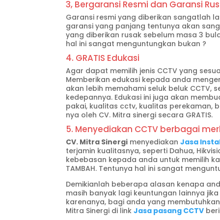
3, Bergaransi Resmi dan Garansi Rus
Garansi resmi yang diberikan sangatlah l
garansi yang panjang tentunya akan sangat
yang diberikan rusak sebelum masa 3 bula
hal ini sangat menguntungkan bukan ?
4. GRATIS Edukasi
Agar dapat memilih jenis CCTV yang sesuai
Memberikan edukasi kepada anda mengen
akan lebih memahami seluk beluk CCTV, s
kedepannya. Edukasi ini juga akan membua
pakai, kualitas cctv, kualitas perekaman, 
nya oleh CV. Mitra sinergi secara GRATIS.
5. Menyediakan CCTV berbagai merk
CV. Mitra Sinergi
menyediakan
Jasa Insta
terjamin kualitasnya, seperti Dahua, Hikvisio
kebebasan kepada anda untuk memilih ka
TAMBAH. Tentunya hal ini sangat mengun
Demikianlah beberapa alasan kenapa and
masih banyak lagi keuntungan lainnya jik
karenanya, bagi anda yang membutuhkan i
Mitra Sinergi di link
Jasa pasang CCTV
beri