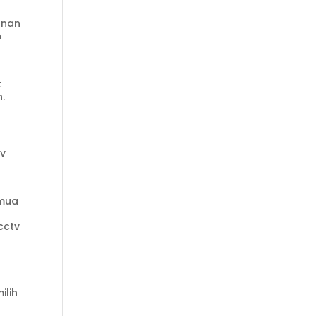
anan
n
t
.
g
tv
emua
cctv
a
ilih