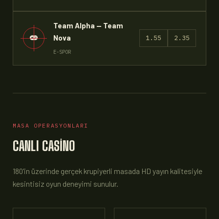
Team Alpha — Team
Nova
1.55
2.35
E-SPOR
MASA OPERASYONLARI
CANLI CASINO
180'in üzerinde gerçek krupiyerli masada HD yayın kalitesiyle
kesintisiz oyun deneyimi sunulur.