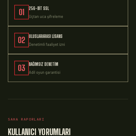
256-BIT SSL
01
Uçtan uca şifreleme
ULUSLARARASI LISANS
02
Denetimli faaliyet izni
BAĞIMSIZ DENETIM
03
Adil oyun garantisi
SAHA RAPORLARI
KULLANICI YORUMLARI