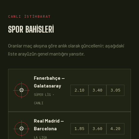
CANLI İSTIHBARAT
SPOR BAHISLERI
Oranlar maç akışına göre anlık olarak güncellenir; aşağıdaki
liste arayüzün genel mantığını yansıtır.
Fenerbahçe —
Galatasaray
2.10
3.40
3.05
SÜPER LİG ·
CANLI
Real Madrid —
Barcelona
1.85
3.60
4.20
LA LIGA