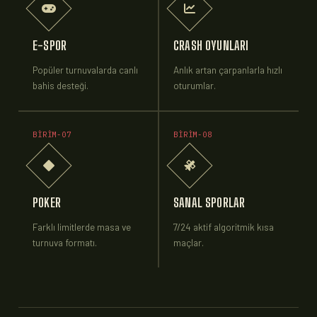
E-SPOR
CRASH OYUNLARI
Popüler turnuvalarda canlı
Anlık artan çarpanlarla hızlı
bahis desteği.
oturumlar.
BİRİM-07
BİRİM-08
POKER
SANAL SPORLAR
Farklı limitlerde masa ve
7/24 aktif algoritmik kısa
turnuva formatı.
maçlar.