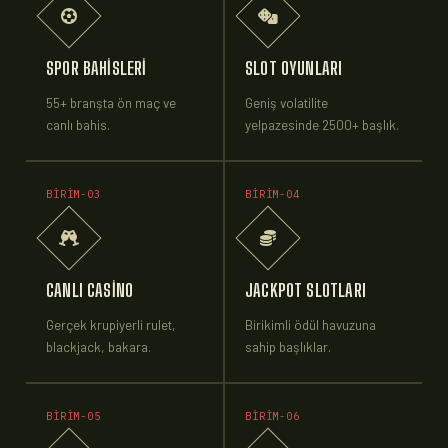
SPOR BAHISLERI
SLOT OYUNLARI
55+ branşta ön maç ve
Geniş volatilite
canlı bahis.
yelpazesinde 2500+ başlık.
BİRİM-03
BİRİM-04
CANLI CASINO
JACKPOT SLOTLARI
Gerçek krupiyerli rulet,
Birikimli ödül havuzuna
blackjack, bakara.
sahip başlıklar.
BİRİM-05
BİRİM-06